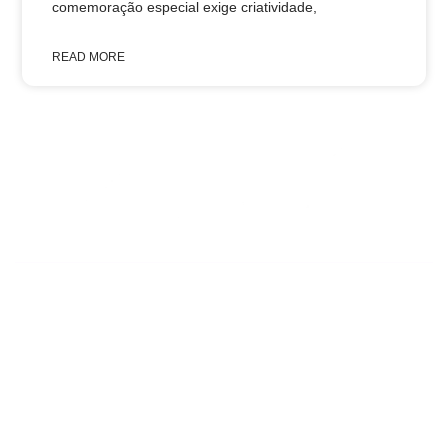
comemoração especial exige criatividade,
READ MORE
Institucional
Redes Sociais
WhatsApp
Quem Somos
Facebook
+55 11 98217-
Depoimentos
Instagram
5247
de Clientes
Política de
Privacidade
Trocas e
Devoluções