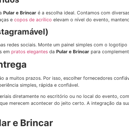
da
Pular e Brincar
é a escolha ideal. Contamos com diversa
Taças e
copos de acrílico
elevam o nível do evento, mantend
stagramável)
s redes sociais. Monte um painel simples com o logotipo
os em
pratos elegantes
da
Pular e Brincar
para complementar
entrega
a muitos prazos. Por isso, escolher fornecedores confiáv
riência simples, rápida e confiável.
eriais diretamente no escritório ou no local do evento, co
s que merecem acontecer do jeito certo. A integração da s
ar e Brincar